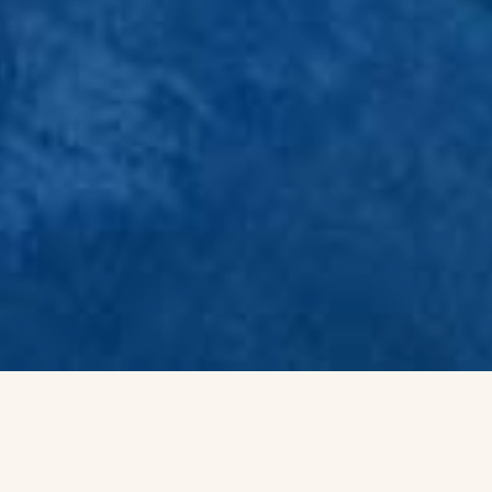
Ημ. Άφιξης